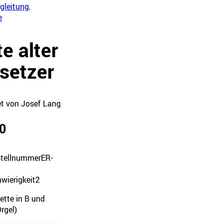
egleitung
,
e
te alter
setzer
et von Josef Lang
0
tellnummer
ER-
1
wierigkeit
2
nette in B und
Orgel)