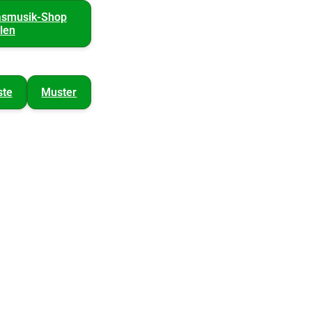
asmusik-Shop
len
ste
Muster