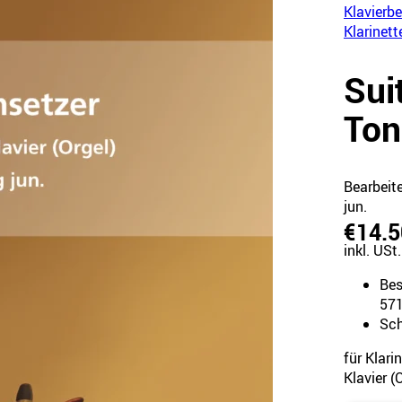
Klavierb
Klarinett
Sui
Ton
Bearbeit
jun.
€14.5
inkl. USt.
Bes
57
Sch
für Klari
Klavier (