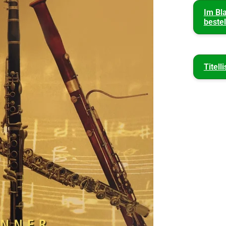
Im Bl
bestel
Titelli