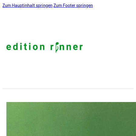
Zum Hauptinhalt springen
Zum Footer springen