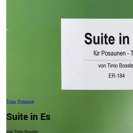
Trios
,
Posaune
Suite in Es
von Timo Bossler