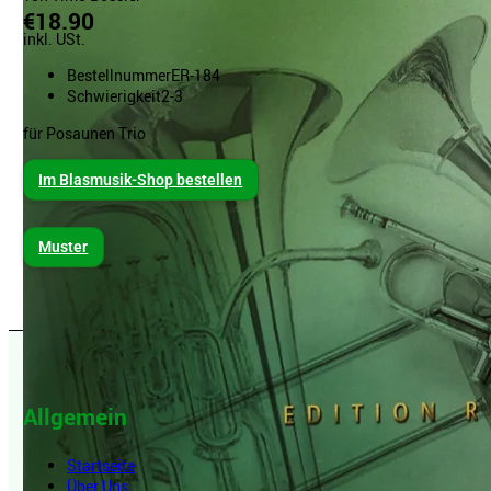
€18.90
inkl. USt.
Bestellnummer
ER-184
Schwierigkeit
2-3
für Posaunen Trio
Im Blasmusik-Shop bestellen
Muster
Allgemein
Startseite
Über Uns