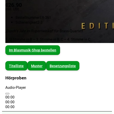
€26.90
inkl. USt.
Bestellnummer
ER-361
Schwierigkeit
2-3
„Durch’s Jahr im Rupertiwinkel“
für Brass-Quartett
1./2 Stimme in B – 3. Stimme in B, C – 4. Stimme in C
Im Blasmusik-Shop bestellen
Titelliste
Muster
Besetzungsliste
Hörproben
Audio-Player
00:00
00:00
00:00