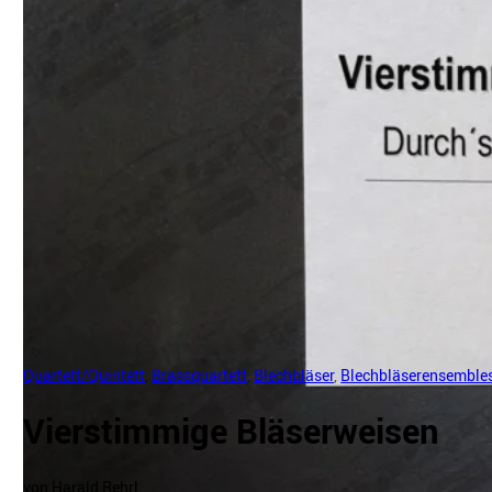
Quartett/Quintett
,
Brassquartett
,
Blechbläser
,
Blechbläserensemble
Vierstimmige Bläserweisen
von Harald Rehrl