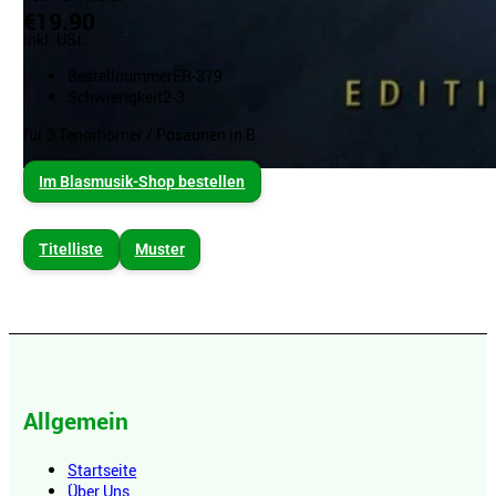
€19.90
inkl. USt.
Bestellnummer
ER-379
Schwierigkeit
2-3
für 3 Tenorhörner / Posaunen in B
Im Blasmusik-Shop bestellen
Titelliste
Muster
Allgemein
Startseite
Über Uns