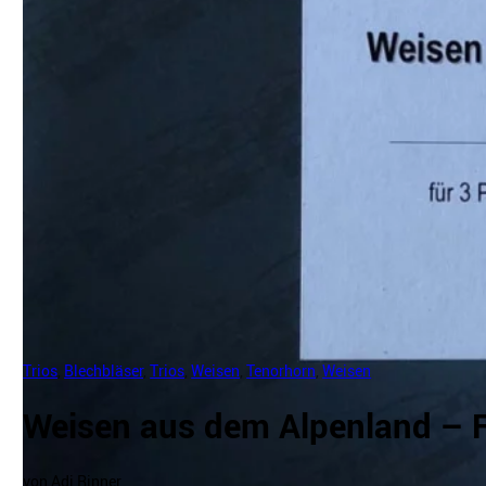
Trios
,
Blechbläser
,
Trios
,
Weisen
,
Tenorhorn
,
Weisen
Weisen aus dem Alpenland – F
von Adi Rinner