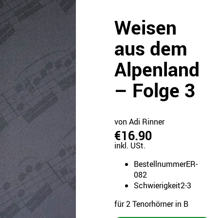
Weisen
aus dem
Alpenland
– Folge 3
von Adi Rinner
€16.90
inkl. USt.
Bestellnummer
ER-
082
Schwierigkeit
2-3
für 2 Tenorhörner in B