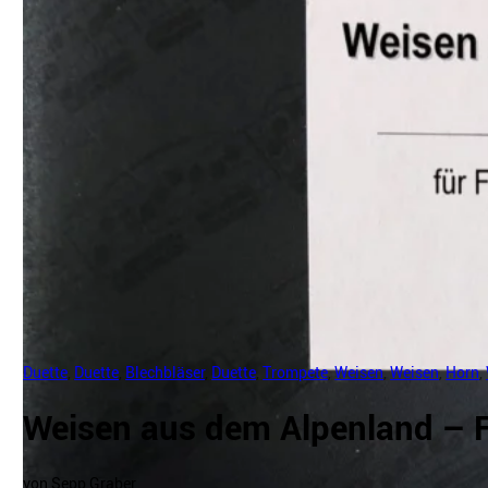
Duette
,
Duette
,
Blechbläser
,
Duette
,
Trompete
,
Weisen
,
Weisen
,
Horn
,
Weisen aus dem Alpenland – F
von Sepp Graber