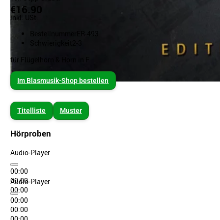
€16.90
inkl. USt.
Bestellnummer
ER-493
Schwierigkeit
2-3
für Flügelhorn & Horn in F
Im Blasmusik-Shop bestellen
Titelliste
Muster
Hörproben
Audio-Player
00:00
00:00
Audio-Player
00:00
00:00
00:00
00:00