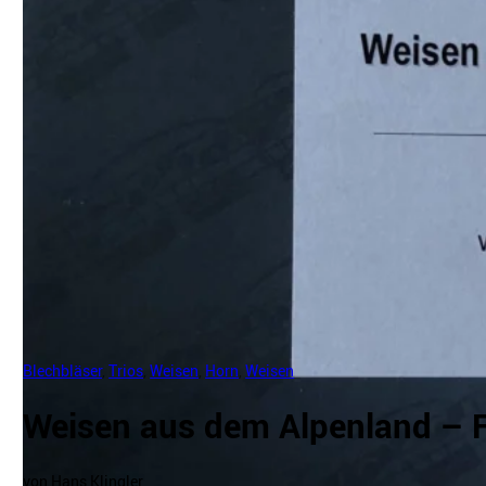
Blechbläser
,
Trios
,
Weisen
,
Horn
,
Weisen
Weisen aus dem Alpenland – F
von Hans Klingler