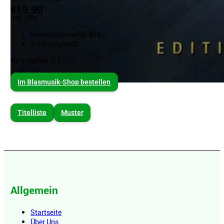
€19.90
inkl. USt.
Bestellnummer
ER-428
Schwierigkeit
2
für 3 Hörner in F
Im Blasmusik-Shop bestellen
Titelliste
Muster
Allgemein
Startseite
Über Uns