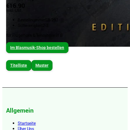
€16.90
inkl. USt.
Bestellnummer
ER-297
Schwierigkeit
2-3
für Flügelhorn & Tenorhorn in B
Im Blasmusik-Shop bestellen
Titelliste
Muster
Allgemein
Startseite
Über Uns