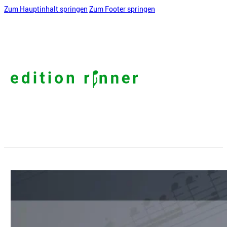
Zum Hauptinhalt springen
Zum Footer springen