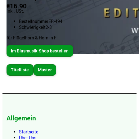
€16.90
inkl. USt.
Bestellnummer
ER-494
Schwierigkeit
2-3
für Flügelhorn & Horn in F
Im Blasmusik-Shop bestellen
Titelliste
Muster
Allgemein
Startseite
Über Uns