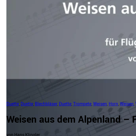
Duette
,
Duette
,
Blechbläser
,
Duette
,
Trompete
,
Weisen
,
Horn
,
Weisen
,
Weisen aus dem Alpenland – F
von Hans Klingler