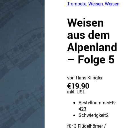
Trompete
,
Weisen
,
Weisen
Weisen
aus dem
Alpenland
– Folge 5
von Hans Klingler
€19.90
inkl. USt.
Bestellnummer
ER-
423
Schwierigkeit
2
für 3 Flügelhörner /