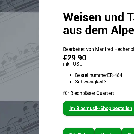
Weisen und 
aus dem Alp
Bearbeitet von Manfred Hechenbl
€29.90
inkl. USt.
Bestellnummer
ER-484
Schwierigkeit
3
für Blechbläser Quartett
Im Blasmusik-Shop bestellen