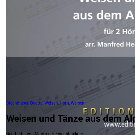
Blechbläser
,
Duette
,
Weisen
,
Horn
,
Weisen
Weisen und Tänze aus dem A
Bearbeitet von Manfred Hechenblaickner