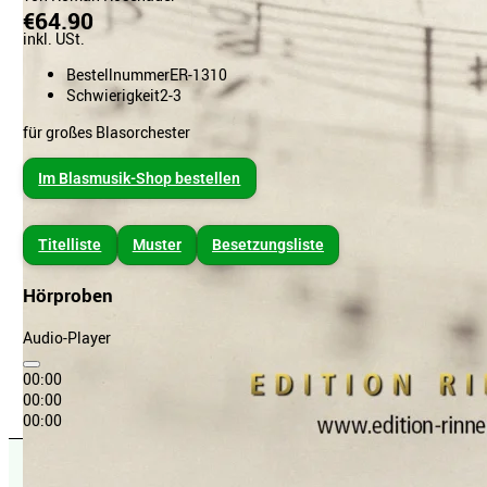
€64.90
inkl. USt.
Bestellnummer
ER-1310
Schwierigkeit
2-3
für großes Blasorchester
Im Blasmusik-Shop bestellen
Titelliste
Muster
Besetzungsliste
Hörproben
Audio-Player
00:00
00:00
00:00