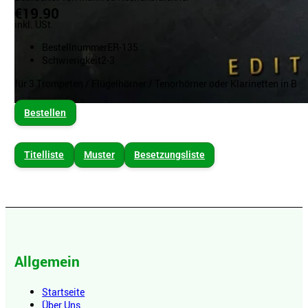
€19.90
inkl. USt.
Bestellnummer
ER-135
Schwierigkeit
2-3
für 3 Trompeten / Flügelhörner / Tenorhörner oder Klarinetten in B
Bestellen
Titelliste
Muster
Besetzungsliste
Allgemein
Startseite
Über Uns