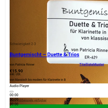
Schwierigkeit 2-3
Buntgemischt – Duette & Trios
von Patricia Rinner
Titelliste
Muster
€15.90
inkl. USt.
von klassisch bis modern für Klarinette in B
Audio-Player
00:00
00:00
Mehr Hörbeispiele verfügbar
00:00