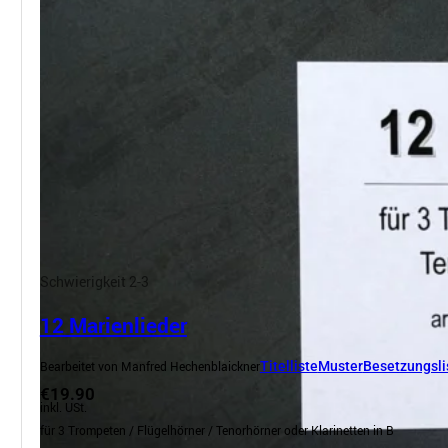
Schwierigkeit 2-3
12 Marienlieder
Bearbeitet von Manfred Hechenblaickner
Titelliste
Muster
Besetzungsli
€19.90
inkl. USt.
für 3 Trompeten / Flügelhörner / Tenorhörner oder Klarinetten in B