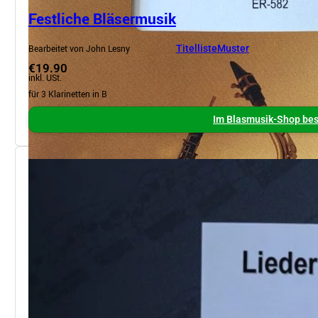
Festliche Bläsermusik
Bearbeitet von John Lesny
Titelliste
Muster
€19.90
inkl. USt.
für 3 Klarinetten in B
Im Blasmusik-Shop bes