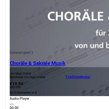
Schwierigkeit 2
Choräle & Sakrale Musik
von Sepp Graber
Bearbeitet von Sepp Graber
Titelliste
Muster
€19.90
inkl. USt.
für 3 Klarinetten in B
Audio-Player
00:00