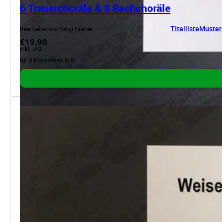
6 Trauerchoräle & 8 Bachchoräle
Bearbeitet von Sepp Graber
Titelliste
Muster
€19.90
inkl. USt.
für 3 Klarinetten in B