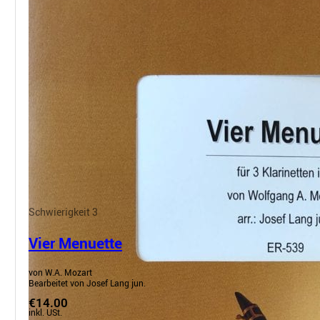
Schwierigkeit 3
Vier Menuette
von W.A. Mozart
Bearbeitet von Josef Lang jun.
€14.00
inkl. USt.