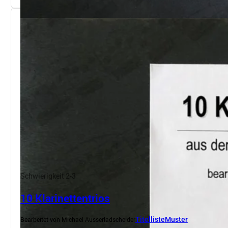
Schwierigkeit 2-3
10 Klarinettentrios
Bearbeitet von Michael Ausserladscheider
Titelliste
Muster