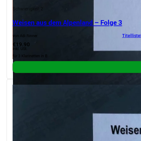
Schwierigkeit 2
Weisen aus dem Alpenland – Folge 3
von Adi Rinner
Titelliste
€19.90
inkl. USt.
für 3 Klarinetten in B