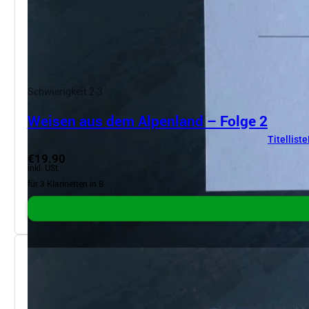
Schwierigkeit 2-3
Weisen aus dem Alpenland – Folge 2
Titelliste
€19.90
inkl. USt.
für 3 Klarinetten in B