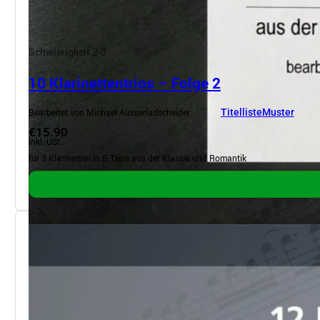
Schwierigkeit 2-3
10 Klarinettentrios – Folge 2
Bearbeitet von Michael Ausserladscheider
Titelliste
Muster
€15.90
inkl. USt.
für 3 Klarinetten in B Trios aus der Klassik und Romantik