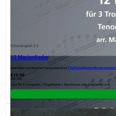
Schwierigkeit 2-3
12 Marienlieder
Bearbeitet von Manfred Hechenblaickner
Titelliste
Muster
Besetzungsli
€19.90
inkl. USt.
Trios für 3 Trompeten / Flügelhörner / Tenorhörner oder Klarinetten in B