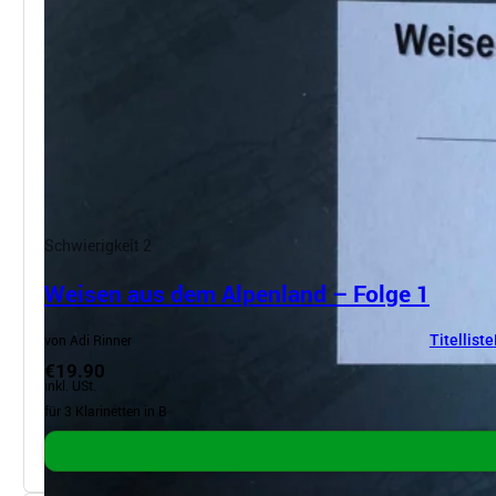
Schwierigkeit 2
Weisen aus dem Alpenland – Folge 1
von Adi Rinner
Titelliste
€19.90
inkl. USt.
für 3 Klarinetten in B