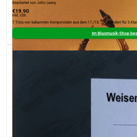
Bearbeitet von John Lesny
€19.90
inkl. USt.
7 Trios von bekannten Komponisten aus dem 17./18. Jahrhundert für 3 Klar
Im Blasmusik-Shop bes