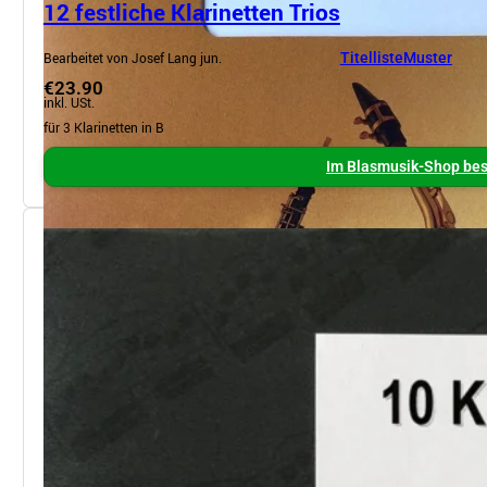
12 festliche Klarinetten Trios
Bearbeitet von Josef Lang jun.
Titelliste
Muster
€23.90
inkl. USt.
für 3 Klarinetten in B
Im Blasmusik-Shop bes