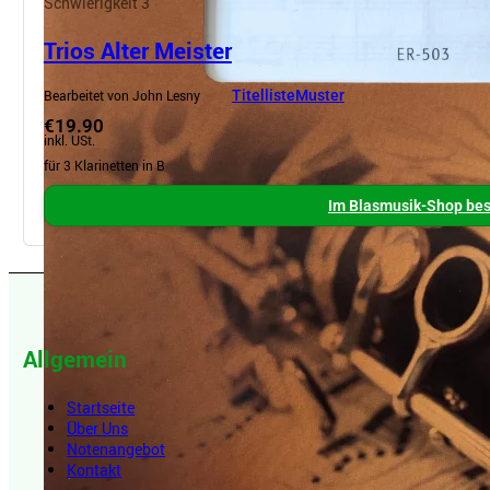
Schwierigkeit 3
Trios Alter Meister
Bearbeitet von John Lesny
Titelliste
Muster
€19.90
inkl. USt.
für 3 Klarinetten in B
Im Blasmusik-Shop bes
Allgemein
Startseite
Über Uns
Notenangebot
Kontakt