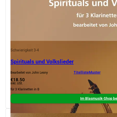
Schwierigkeit 3-4
Spirituals und Volkslieder
Bearbeitet von John Lesny
Titelliste
Muster
€18.50
inkl. USt.
für 3 Klarinetten in B
Im Blasmusik-Shop be