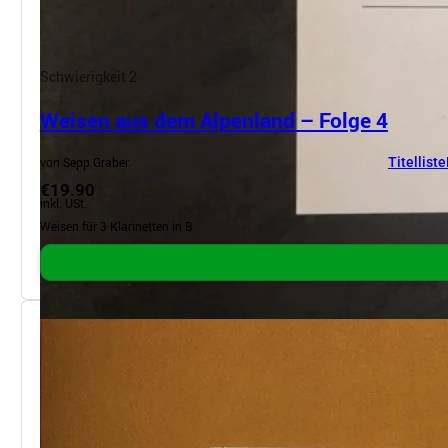
Schwierigkeit 2
Weisen aus dem Alpenland – Folge 4
von Sepp Graber
Titelliste
€19.90
inkl. USt.
Weisen für 3 Klarinetten in B