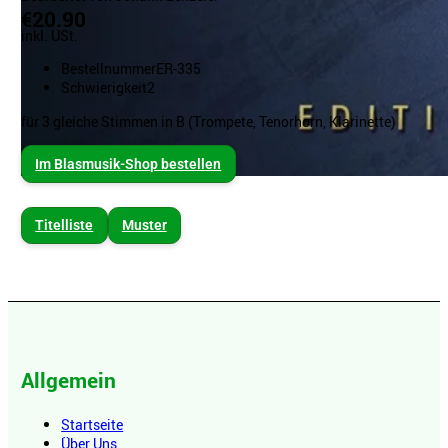
€20.90
inkl. USt.
Bestellnummer
ER-335
Schwierigkeit
2
für 3 gleiche Stimmen in B (Trompete, Tenorhorn, Klarinette)
Im Blasmusik-Shop bestellen
Titelliste
Muster
Allgemein
Startseite
Über Uns