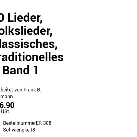
0 Lieder,
olkslieder,
lassisches,
raditionelles
 Band 1
beitet von Frank B.
gmann
6.90
. USt.
Bestellnummer
ER-308
Schwierigkeit
3