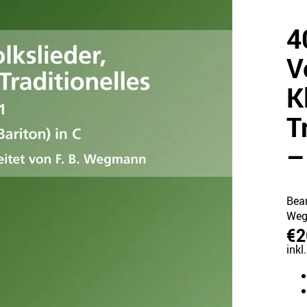
4
V
K
T
–
Bear
We
€2
inkl