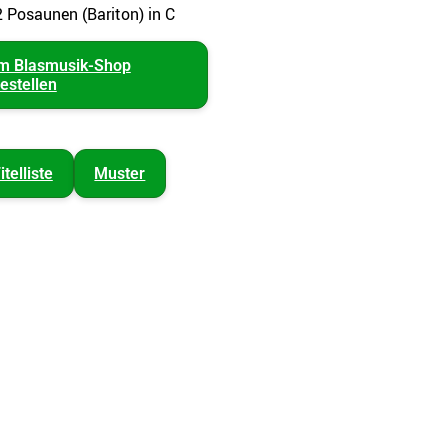
2 Posaunen (Bariton) in C
m Blasmusik-Shop
estellen
itelliste
Muster