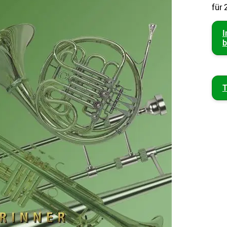
für 
I
b
T