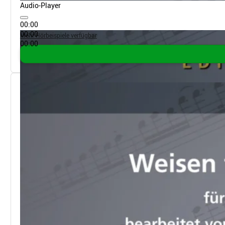
Audio-Player
00:00
00:00
Mehr Hörbeispiele verfügbar
00:00