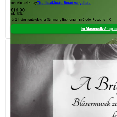
von Michael Kotay
Titelliste
Muster
Besetzungsliste
€16.90
inkl. USt.
für 2 Instrumente gleicher Stimmung Euphonium in C oder Posaune in C
Im Blasmusik-Shop be