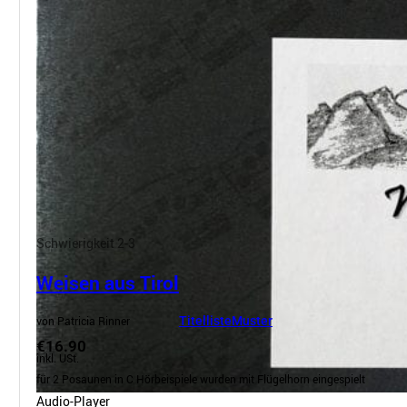
Schwierigkeit 2-3
Weisen aus Tirol
von Patricia Rinner
Titelliste
Muster
€16.90
inkl. USt.
für 2 Posaunen in C Hörbeispiele wurden mit Flügelhorn eingespielt
Audio-Player