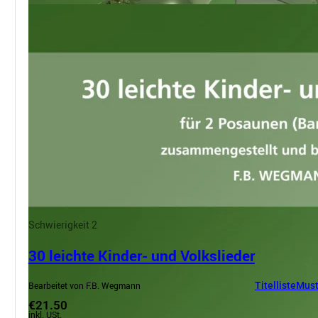
Schwierigkeit 2
30 leichte Kinder- und Volkslieder
Bearbeitet von F.B. Wegmann
Titelliste
Must
€21.50
inkl. USt.