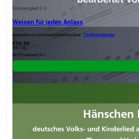
Schwierigkeit 2-3
Weisen für jeden Anlass
Bearbeitet von Manfred Hechenblaickner
Titelliste
Muster
€16.90
inkl. USt.
für 2 Posaunen in C