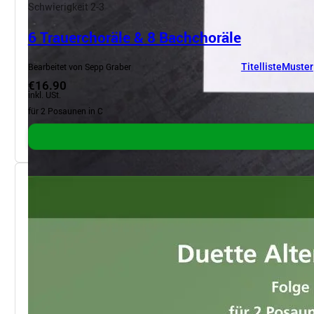
Schwierigkeit 2-3
6 Trauerchoräle & 8 Bachchoräle
Bearbeitet von Sepp Graber
Titelliste
Muster
€16.90
inkl. USt.
für 2 Posaunen in C