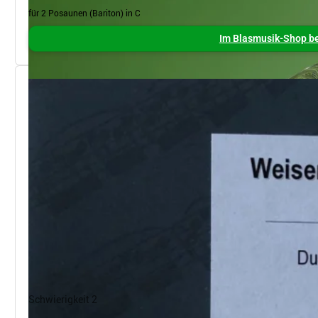
für 2 Posaunen (Bariton) in C
Im Blasmusik-Shop be
Schwierigkeit 2