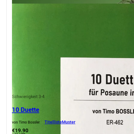
Schwierigkeit 3-4
10 Duette
von Timo Bossler
Titelliste
Muster
€19.90