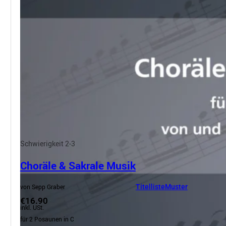
Schwierigkeit 2-3
Choräle & Sakrale Musik
von Sepp Graber
Titelliste
Muster
€16.90
inkl. USt.
für 2 Posaunen in C