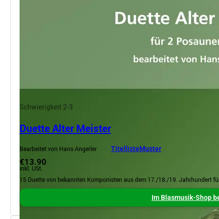
Schwierigkeit 2-3
Duette Alter Meister
Bearbeitet von Hans Angerler
Titelliste
Muster
€13.90
inkl. USt.
15 Duette von bekannten Komponisten aus dem 17./18./19. Jahrhundert fü
Im Blasmusik-Shop be