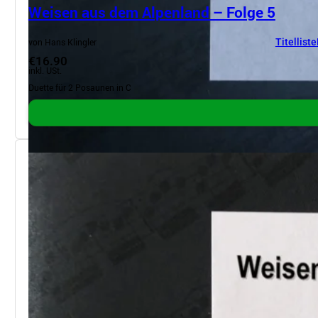
Weisen aus dem Alpenland – Folge 5
von Hans Klingler
Titelliste
€16.90
inkl. USt.
Duette für 2 Posaunen in C