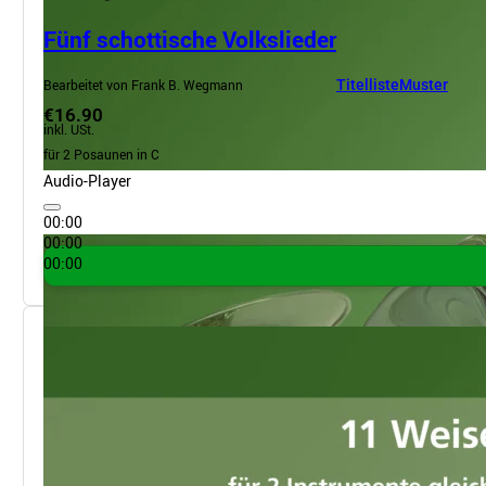
Fünf schottische Volkslieder
Bearbeitet von Frank B. Wegmann
Titelliste
Muster
€16.90
inkl. USt.
für 2 Posaunen in C
Audio-Player
00:00
00:00
00:00