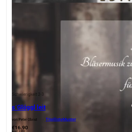
Schwierigkeit 2-3
s´Glöggl leit
von Peter Obrist
Titelliste
Muster
€16.90
inkl. USt.