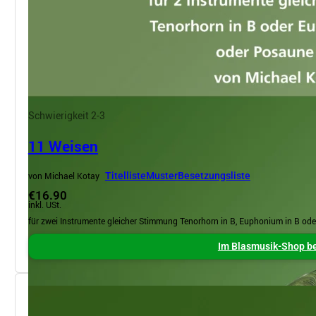
Schwierigkeit 2-3
11 Weisen
von Michael Kotay
Titelliste
Muster
Besetzungsliste
€16.90
inkl. USt.
für zwei Instrumente gleicher Stimmung Tenorhorn in B, Euphonium in B od
Im Blasmusik-Shop be