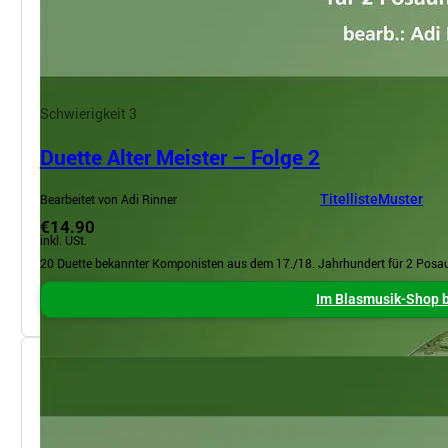
Schwierigkeit 3
Duette Alter Meister – Folge 2
Bearbeitet von Adi Rinner
Titelliste
Muster
€14.90
inkl. USt.
20 Duette bekannter Komponisten aus dem 17./18. Jahrhundert für 2 Posa
Im Blasmusik-Shop b