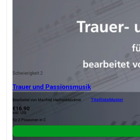
Schwierigkeit 2
Trauer und Passionsmusik
Bearbeitet von Manfred Hechenblaickner
Titelliste
Muster
€16.90
inkl. USt.
für 2 Posaunen in C