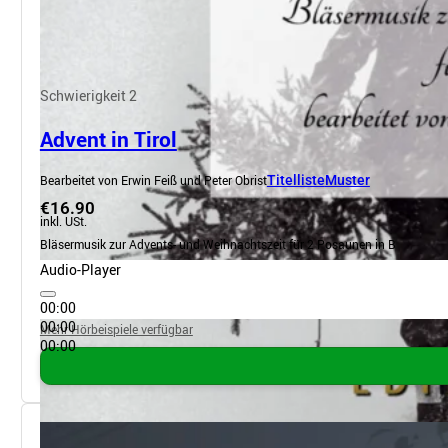
Schwierigkeit 2
Advent in Tirol
Bearbeitet von Erwin Feiß und Peter Obrist
Titelliste
Muster
€16.90
inkl. USt.
Bläsermusik zur Advents- und Weihnachtszeit für 2 Posaunen in B
Audio-Player
00:00
00:00
Mehr Hörbeispiele verfügbar
00:00