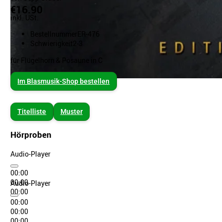
€16.90
inkl. USt.
Bestellnummer
ER-476
Schwierigkeit
2-3
für Flügelhorn & Posaune in C
Im Blasmusik-Shop bestellen
Titelliste
Muster
Hörproben
Audio-Player
00:00
00:00
Audio-Player
00:00
00:00
00:00
00:00