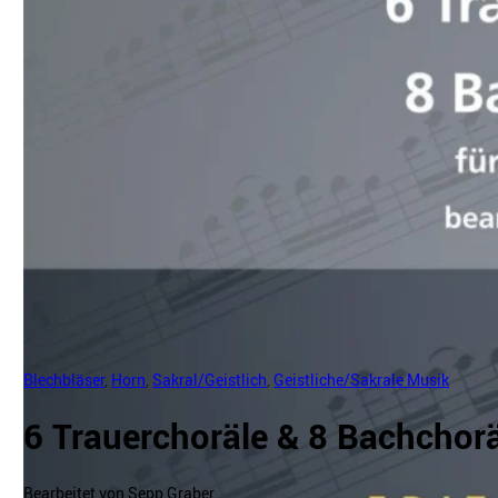
Blechbläser
,
Horn
,
Sakral/Geistlich
,
Geistliche/Sakrale Musik
6 Trauerchoräle & 8 Bachchor
Bearbeitet von Sepp Graber