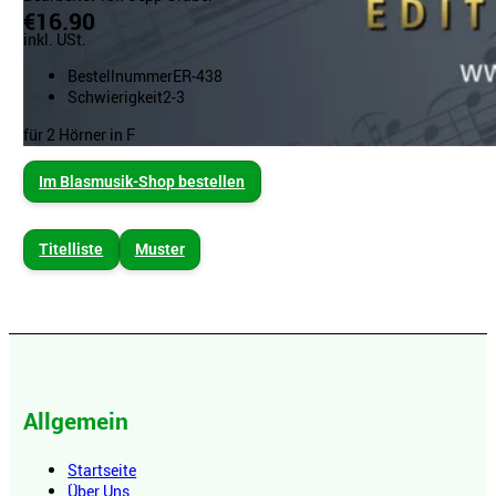
€16.90
inkl. USt.
Bestellnummer
ER-438
Schwierigkeit
2-3
für 2 Hörner in F
Im Blasmusik-Shop bestellen
Titelliste
Muster
Allgemein
Startseite
Über Uns