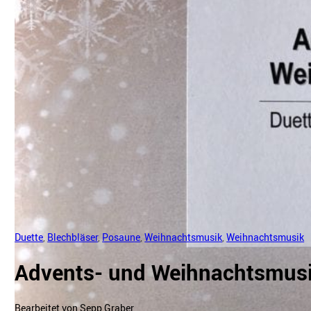
Duette
,
Blechbläser
,
Posaune
,
Weihnachtsmusik
,
Weihnachtsmusik
Advents- und Weihnachtsmus
Bearbeitet von Sepp Graber