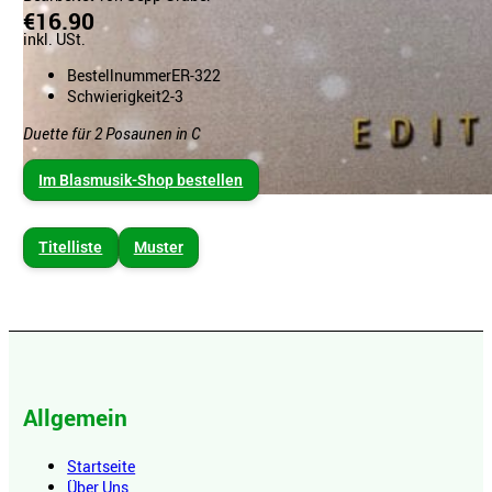
€16.90
inkl. USt.
Bestellnummer
ER-322
Schwierigkeit
2-3
Duette für 2 Posaunen in C
Im Blasmusik-Shop bestellen
Titelliste
Muster
Allgemein
Startseite
Über Uns