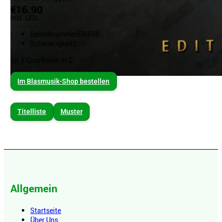
€16.90
inkl. USt.
Bestellnummer
ER-598
Schwierigkeit
2
für 2 Querflöten in C
Im Blasmusik-Shop bestellen
Titelliste
Muster
Allgemein
Startseite
Über Uns