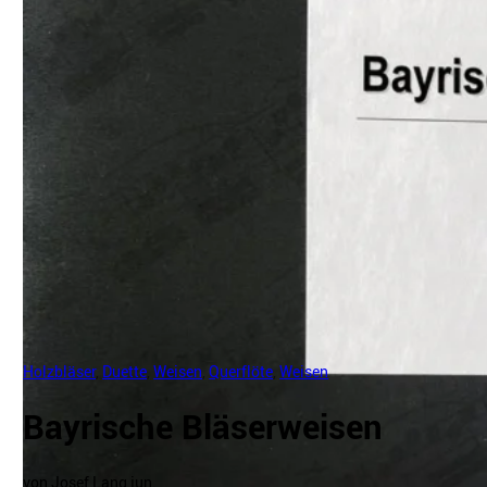
Holzbläser
,
Duette
,
Weisen
,
Querflöte
,
Weisen
Bayrische Bläserweisen
von Josef Lang jun.