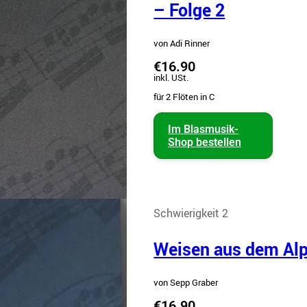
– Folge 2
von Adi Rinner
€16.90
inkl. USt.
für 2 Flöten in C
Im Blasmusik-
Shop bestellen
Schwierigkeit 2
Weisen aus dem Alp
von Sepp Graber
€16.90