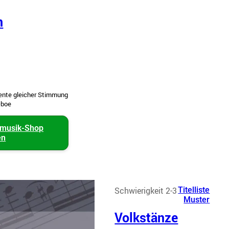
n
mente gleicher Stimmung
Oboe
smusik-Shop
en
Schwierigkeit 2-3
Titelliste
Muster
Volkstänze