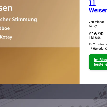
11
Weise
von Michael
Kotay
€16.90
inkl. USt.
für 2 Instru
- Flöte oder 
Im Bla
bestell