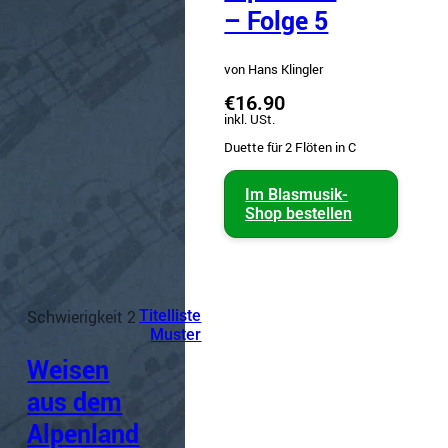
– Folge 5
von Hans Klingler
€16.90
inkl. USt.
Duette für 2 Flöten in C
Im Blasmusik-
Shop bestellen
Schwierigkeit 2
Titelliste
Muster
Weisen
aus dem
Alpenland