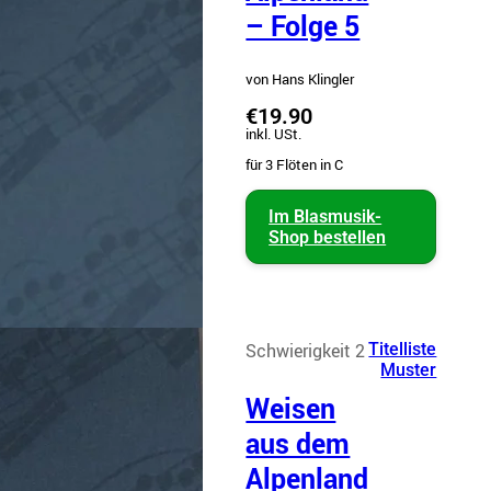
– Folge 5
von Hans Klingler
€19.90
inkl. USt.
für 3 Flöten in C
Im Blasmusik-
Shop bestellen
Schwierigkeit 2
Titelliste
Muster
Weisen
aus dem
Alpenland