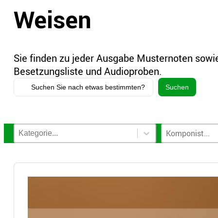
Weisen
Sie finden zu jeder Ausgabe Musternoten sowie
Besetzungsliste und Audioproben.
Search
Suchen
...
Notenkategorien-Filter
Komponisten-
Select content
Select content
Select content