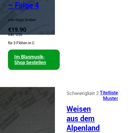
– Folge 4
von Sepp Graber
€19.90
inkl. USt.
für 3 Flöten in C
Im Blasmusik-
Shop bestellen
Schwierigkeit 2
Titelliste
Muster
Weisen
aus dem
Alpenland