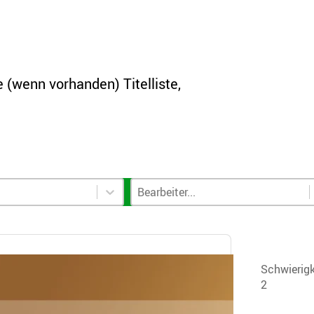
 (wenn vorhanden) Titelliste,
Filter
Bearbeiter-Filter
Select content
Select content
Schwierigk
2