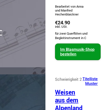
Bearbeitet von Anna
und Manfred
Hechenblaickner
€24.90
inkl. USt.
für zwei Querflöten und
Begleitinstrument in C
Im Blasmusik-Shop
bestellen
Schwierigkeit 2
Titelliste
Muster
Weisen
aus dem
Alpenland