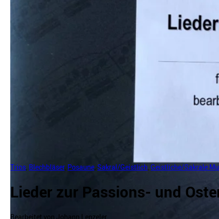
Trios
,
Blechbläser
,
Posaune
,
Sakral/Geistlich
,
Geistliche/Sakrale Mu
Lieder zur Passions- und Oste
Bearbeitet von Johann Lenzeler