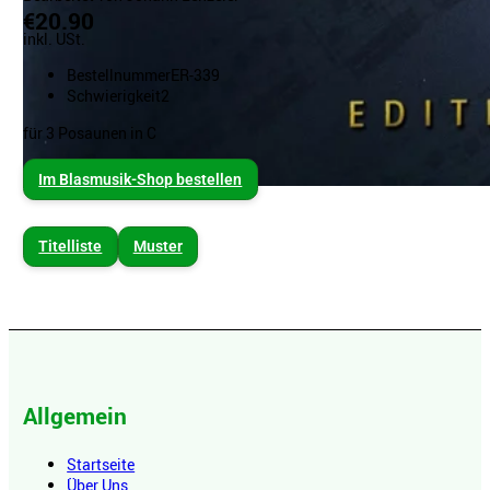
€20.90
inkl. USt.
Bestellnummer
ER-339
Schwierigkeit
2
für 3 Posaunen in C
Im Blasmusik-Shop bestellen
Titelliste
Muster
Allgemein
Startseite
Über Uns