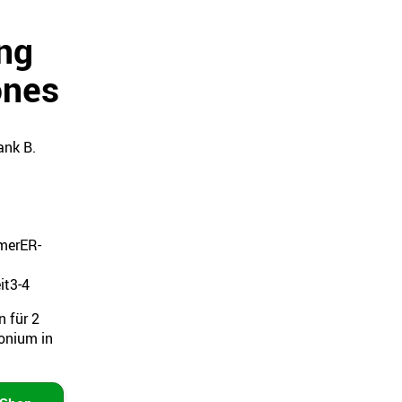
ng
ones
ank B.
mer
ER-
it
3-4
n für 2
onium in