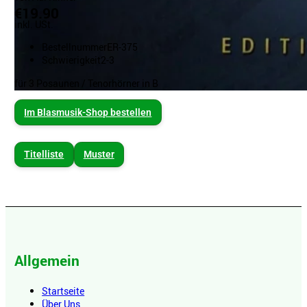
€19.90
inkl. USt.
Bestellnummer
ER-375
Schwierigkeit
2-3
für 3 Posaunen / Tenorhörner in B
Im Blasmusik-Shop bestellen
Titelliste
Muster
Allgemein
Startseite
Über Uns