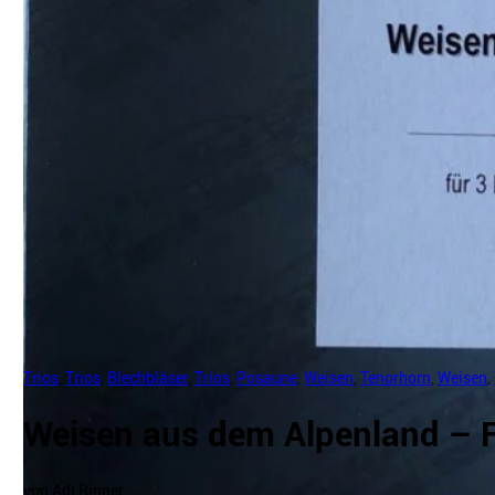
Trios
,
Trios
,
Blechbläser
,
Trios
,
Posaune
,
Weisen
,
Tenorhorn
,
Weisen
,
Weisen aus dem Alpenland – F
von Adi Rinner