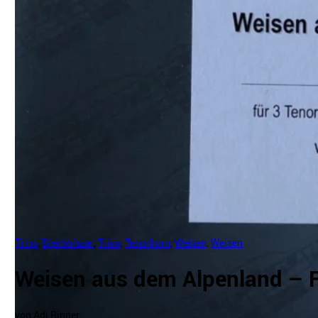
Trios
,
Blechbläser
,
Trios
,
Tenorhorn
,
Weisen
,
Weisen
Weisen aus dem Alpenland – F
von Adi Rinner