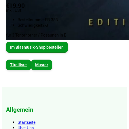
€19.90
inkl. USt.
Bestellnummer
ER-383
Schwierigkeit
2-3
für 3 Tenorhörner / Posaunen in B
Im Blasmusik-Shop bestellen
Titelliste
Muster
Allgemein
Startseite
Über Uns