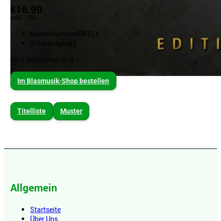
€16.90
inkl. USt.
Bestellnummer
ER-514
Schwierigkeit
2
für 2 Klarinetten in B
Im Blasmusik-Shop bestellen
Titelliste
Muster
Allgemein
Startseite
Über Uns