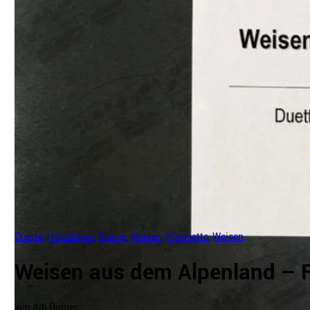
Duette
,
Holzbläser
,
Duette
,
Weisen
,
Klarinette
,
Weisen
Weisen aus dem Alpenland – F
von Adi Rinner