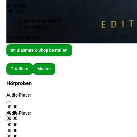
€16.90
inkl. USt.
Bestellnummer
ER-405
Schwierigkeit
2
für 2 Hörner in Es
Im Blasmusik-Shop bestellen
Titelliste
Muster
Hörproben
Audio-Player
00:00
00:00
Audio-Player
00:00
00:00
00:00
00:00