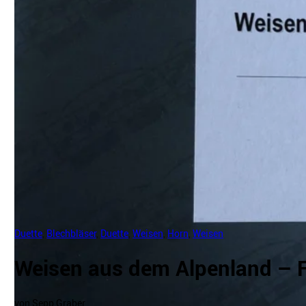
Duette
,
Blechbläser
,
Duette
,
Weisen
,
Horn
,
Weisen
Weisen aus dem Alpenland – F
von Sepp Graber