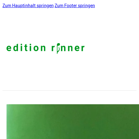
Zum Hauptinhalt springen
Zum Footer springen