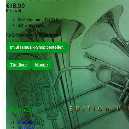
€18.90
inkl. USt.
Bestellnummer
ER-275
Schwierigkeit
3
für 2 Posaunen in C (Bariton)
Im Blasmusik-Shop bestellen
Titelliste
Muster
Allgemein
Startseite
Über Uns