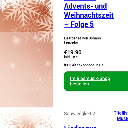
Advents- und
Weihnachtszeit
– Folge 5
Bearbeitet von Johann
Lenzeler
€19.90
inkl. USt.
für 3 Altsaxophone in Es
Im Blasmusik-Shop
bestellen
Schwierigkeit 2
Titellis
Must