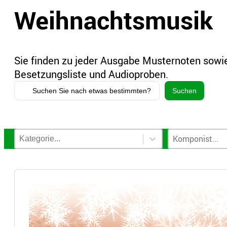
Weihnachtsmusik
Sie finden zu jeder Ausgabe Musternoten sowie
Besetzungsliste und Audioproben.
Search
Suchen
...
Notenkategorien-Filter
Komponisten-
Select content
Select content
Select content