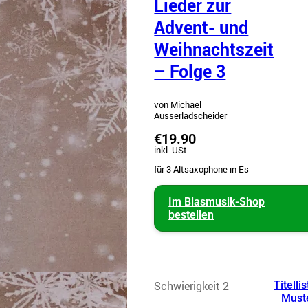
Lieder zur
Advent- und
Weihnachtszeit
– Folge 3
von Michael
Ausserladscheider
€19.90
inkl. USt.
für 3 Altsaxophone in Es
Im Blasmusik-Shop
bestellen
Schwierigkeit 2
Titellis
Must