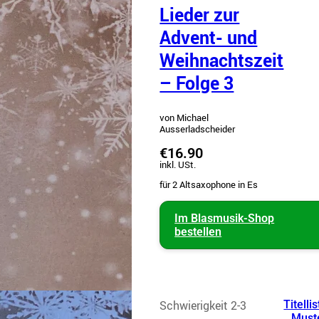
Lieder zur
Advent- und
Weihnachtszeit
– Folge 3
von Michael
Ausserladscheider
€16.90
inkl. USt.
für 2 Altsaxophone in Es
Im Blasmusik-Shop
bestellen
Schwierigkeit 2-3
Titellis
Must