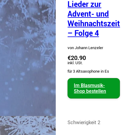
Lieder zur
Advent- und
Weihnachtszeit
– Folge 4
von Johann Lenzeler
€20.90
inkl. USt.
für 3 Altsaxophone in Es
Im Blasmusik-
Shop bestellen
Schwierigkeit 2