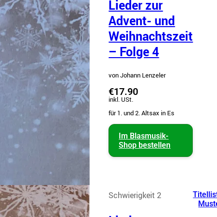
Lieder zur
Advent- und
Weihnachtszeit
– Folge 4
von Johann Lenzeler
€17.90
inkl. USt.
für 1. und 2. Altsax in Es
Im Blasmusik-
Shop bestellen
Schwierigkeit 2
Titellis
Must